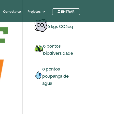
Conecta-te
Projetos
ENTRAR
0
kgs CO2eq
0
pontos
biodiversidade
0
pontos
poupança de
água
Archives