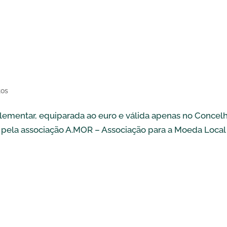
tos
ementar, equiparada ao euro e válida apenas no Concel
 pela associação A.MOR – Associação para a Moeda Local
l